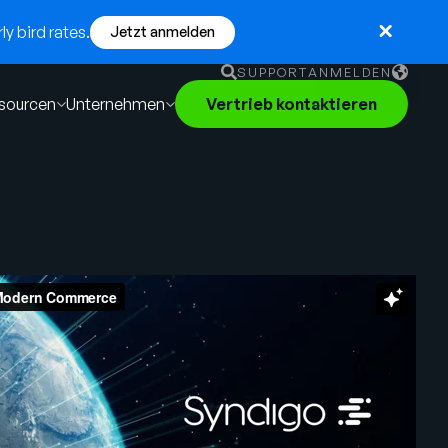
y bird rates.
Jetzt anmelden
SUPPORT
ANMELDEN
sourcen
Unternehmen
Vertrieb kontaktieren
English
German
Français
Português