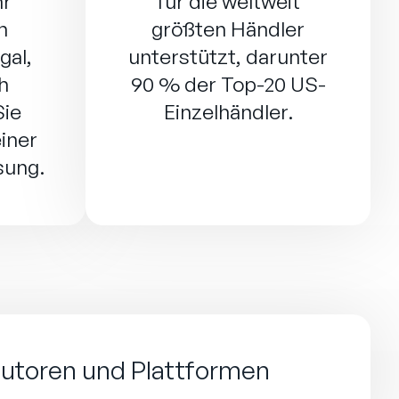
hr
für die weltweit
n
größten Händler
gal,
unterstützt, darunter
h
90 % der Top-20 US-
Sie
Einzelhändler.
einer
sung.
ibutoren und Plattformen