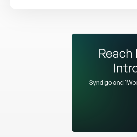
Reach 
Intr
Syndigo and 1Wor