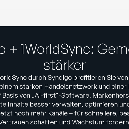
o + 1WorldSync: Ge
stärker
rldSync durch Syndigo profitieren Sie vo
inem starken Handelsnetzwerk und einer
 Basis von „AI-first"-Software. Markenher
e Inhalte besser verwalten, optimieren und 
 jetzt noch mehr Kanäle – für schnellere, b
Vertrauen schaffen und Wachstum fördern