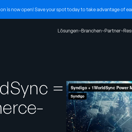
n is now open! Save your spot today to take advantage of earl
Lösungen
Branchen
Partner
Res
ldSync =
erce-