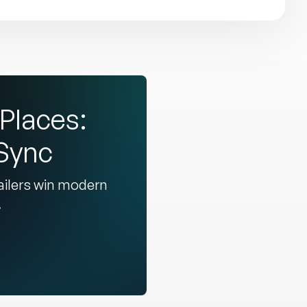
Places:
dSync
ailers win modern
.