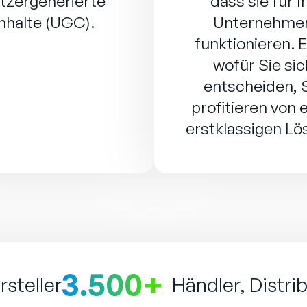
tzergenerierte
dass sie für I
Inhalte (UGC).
Unternehme
funktionieren. E
wofür Sie sic
entscheiden, 
profitieren von 
erstklassigen Lö
3.500+
steller
Händler, Distr