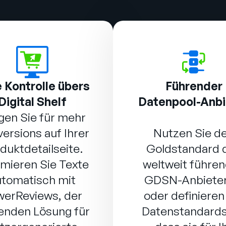
e Kontrolle übers
Führender
Digital Shelf
Datenpool-Anbi
gen Sie für mehr
ersions auf Ihrer
Nutzen Sie d
duktdetailseite.
Goldstandard 
mieren Sie Texte
weltweit führe
utomatisch mit
GDSN-Anbieter
werReviews
, der
oder definieren
enden Lösung für
Datenstandards