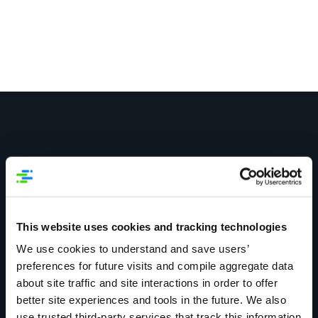
Entreprise
English
Contactez notre équipe
German
commerciale
Français
Português
AIDE
SE CONNECTER
Siège social de Chicago
141 W Jackson Blvd.
This website uses cookies and tracking technologies
Suite 1375
We use cookies to understand and save users’
Chicago, IL 60604
preferences for future visits and compile aggregate data
Adresse de livraison
about site traffic and site interactions in order to offer
1720 West Detweiller Drive
better site experiences and tools in the future. We also
Peoria, IL, USA 61615
use trusted third-party services that track this information