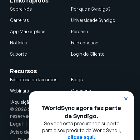
Links rápidos
Sobre Nós
Por que a Syndigo?
Carreiras
Universidade Syndigo
App Marketplace
Parceiro
Notícias
Fale conosco
Suporte
Login do Cliente
Recursos
Biblioteca de Recursos
Blogs
Webinars
Glossário
1Aquisição da WorldSync
1WorldSync agora faz parte
© 2026 Syndigo LLC. Todos os direitos
da Syndigo.
reservados.
Se você está procurando suporte
Legal
Termos de Uso
Política de privacidade
para o seu produto da WorldSync 1,
Aviso de Cookies
Política de Segurança
clique aqui.