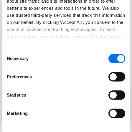
about site traffic and site interactions in order to offer
Reach More Customers
better site experiences and tools in the future. We also
use trusted third-party services that track this information
in More Places:
on our behalf. By clicking ‘Accept All’, you consent to the
Introducing Syndigo +
use of all cookies and tracking technologies. To learn
more about our use of cookies, view our
Cookie Notice
.
1WorldSync
Consent
Syndigo and 1WorldSync have joined forces to
Necessary
Selection
help brands and retailers win modern commerce
and grow into any corner of the globe.
Preferences
Assistir ao webinar
Statistics
Marketing