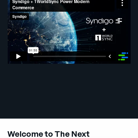
Empresa
English
German
Fale com a equipe de vendas
Français
Português
SUPORTE
ENTRAR
Welcome to The Next