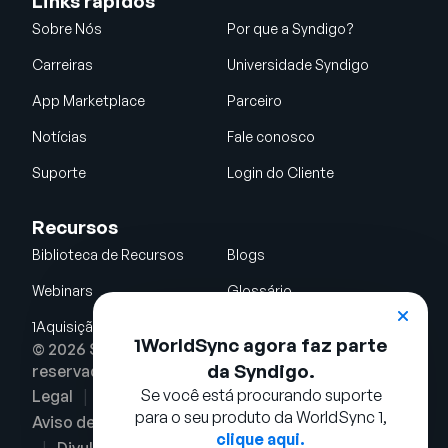
Links rápidos
Sobre Nós
Por que a Syndigo?
Carreiras
Universidade Syndigo
App Marketplace
Parceiro
Notícias
Fale conosco
Suporte
Login do Cliente
Recursos
Biblioteca de Recursos
Blogs
Webinars
Glossário
1Aquisição da WorldSync
1WorldSync agora faz parte
© 2026 Syndigo LLC. Todos os direitos
da Syndigo.
reservados.
Se você está procurando suporte
Legal
Termos de Uso
Política de privacidade
para o seu produto da WorldSync 1,
Aviso de Cookies
Política de Segurança
clique aqui.