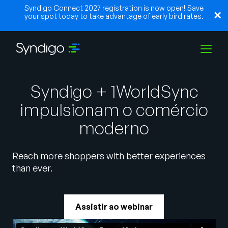
Syndigo Connect 2027 registration is now open! Save
your spot today to take advantage of early bird rates.
Soluções
Syndigo + 1WorldSync
impulsionam o comércio
Indústrias
moderno
Reach more shoppers with better experiences
Parceiros
than ever.
Recursos
Assistir ao webinar