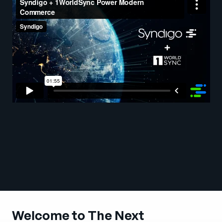
Empresa
English
German
Fale com a equipe de vendas
Français
Português
SUPORTE
ENTRAR
Welcome to The Next