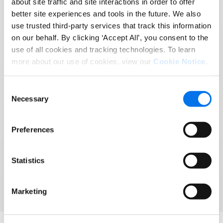
about site traffic and site interactions in order to offer
Reach More Customers
better site experiences and tools in the future. We also
use trusted third-party services that track this information
in More Places:
on our behalf. By clicking ‘Accept All’, you consent to the
Introducing Syndigo +
use of all cookies and tracking technologies. To learn
more about our use of cookies, view our
Cookie Notice
.
1WorldSync
Consent
Syndigo and 1WorldSync have joined forces to
Necessary
Selection
help brands and retailers win modern commerce
and grow into any corner of the globe.
Preferences
Assistir ao webinar
Statistics
Marketing