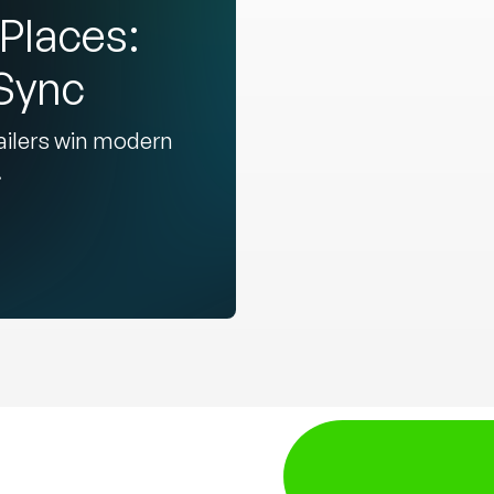
Places:
dSync
ailers win modern
.