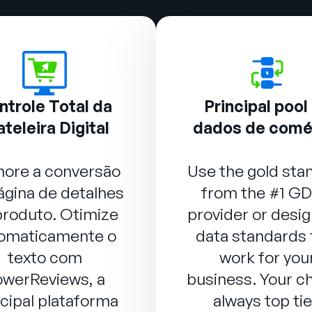
ntrole Total da
Principal pool
ateleira Digital
dados de comé
hore a conversão
Use the gold sta
ágina de detalhes
from the #1 G
produto. Otimize
provider or desig
omaticamente o
data standards 
texto com
work for you
owerReviews
, a
business. Your ch
ncipal plataforma
always top tie