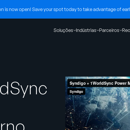
 is now open! Save your spot today to take advantage of early
Soluções
Indústrias
Parceiros
Rec
ldSync
rno