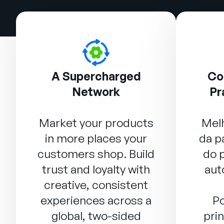
A Supercharged
Co
Network
Pr
Market your products
Mel
in more places your
da p
customers shop. Build
do 
trust and loyalty with
aut
creative, consistent
experiences across a
P
global, two-sided
pri