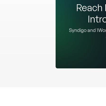
Reach 
Intr
Syndigo and 1Wor