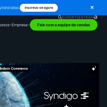
 bird rates.
Inscreva-se agora
SUPORTE
ENTRAR
ursos
Empresa
Fale com a equipe de vendas
English
German
Français
Português