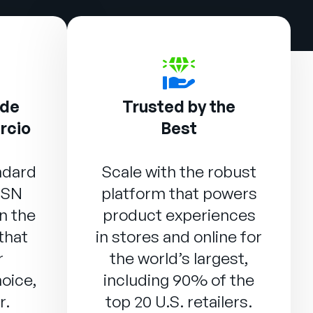
 de
Trusted by the
rcio
Best
ndard
Scale with the robust
DSN
platform that powers
n the
product experiences
that
in stores and online for
r
the world’s largest,
oice,
including 90% of the
r.
top 20 U.S. retailers.