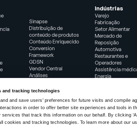
Indústrias
ce
Varejo
Sinapse
Fabricação
Distribuição de
ncia
Setor Alimentar
conteúdo de produtos
Mercado de
Conteúdo Enriquecido
Reposição
Conversion
Automotiva
Framework
Restaurantes e
GDSN
e
Operadores
Vendor Central
re
Assistência médic
Análises
Energia
Soluções de comércio
Bens de consumo
agêntico
embalados
s and tracking technologies
PowerReviews
Fabricação Industri
nd and save users’ preferences for future visits and compile a
AI Gopilots
interactions in order to offer better site experiences and tools in 
Marketplace
 services that track this information on our behalf. By clicking ‘A
Nutrição e Bem-estar
Solução In-Store
all cookies and tracking technologies. To learn more about our us
Serviços Profissionais
Globais