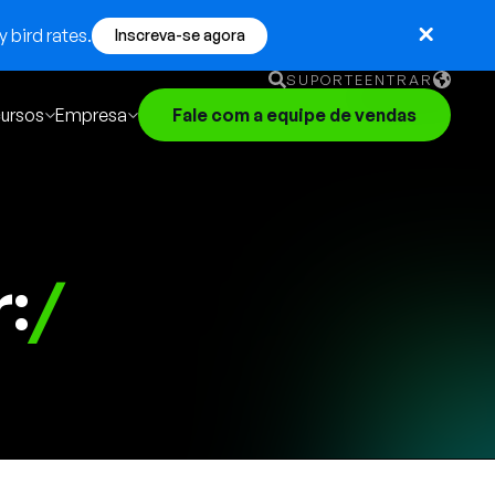
 bird rates.
Inscreva-se agora
SUPORTE
ENTRAR
ursos
Empresa
Fale com a equipe de vendas
English
German
Français
Português
:
/