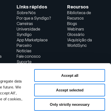
Links rápidos
Recursos
Sobre Nós
Biblioteca de
Por que a Syndigo?
Recursos
Carreiras
Blogs
Universidade
Webinars
Syndigo
Glossário
App Marketplace
1Aquisição da
Parceiro
WorldSync
Notícias
a
Fale conosco
Suporte
Login do Cliente
Accept all
al
ggregate data
the future. We
Accept selected
ccept All’,
e of cookies,
Only strictly necessary