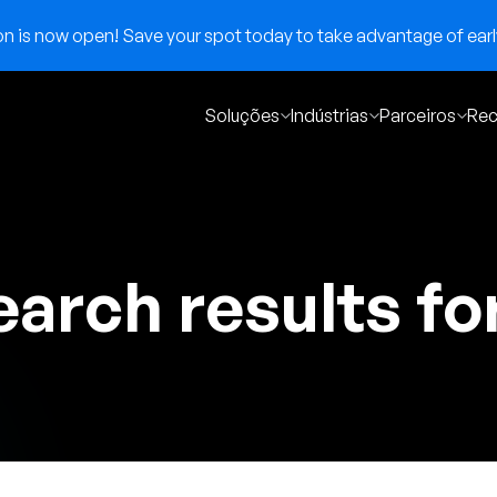
 is now open! Save your spot today to take advantage of early
Soluções
Indústrias
Parceiros
Rec
arch results for