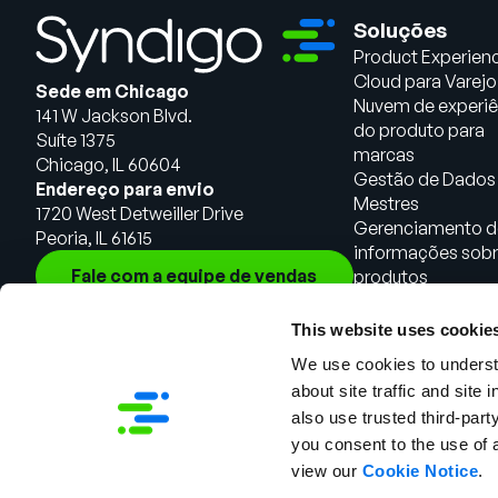
Soluções
Product Experien
Cloud para Varejo
Sede em Chicago
Nuvem de experiê
141 W Jackson Blvd.
do produto para
Suíte 1375
marcas
Chicago, IL 60604
Gestão de Dados
Endereço para envio
Mestres
1720 West Detweiller Drive
Gerenciamento d
Peoria, IL 61615
informações sob
Fale com a equipe de vendas
produtos
This website uses cookie
We use cookies to understa
about site traffic and site 
also use trusted third-party
you consent to the use of 
view our
Cookie Notice
.