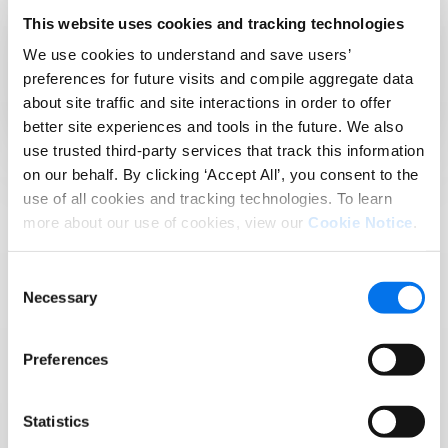
+ de 15 000
This website uses cookies and tracking technologies
marques
We use cookies to understand and save users’
+ de 3 500
preferences for future visits and compile aggregate data
about site traffic and site interactions in order to offer
distributeurs, revendeurs et plateformes
better site experiences and tools in the future. We also
use trusted third-party services that track this information
on our behalf. By clicking ‘Accept All’, you consent to the
use of all cookies and tracking technologies. To learn
more about our use of cookies, view our
Cookie Notice
.
Touchez davantage de
Consent
Necessary
Selection
clients partout dans le
monde : découvrez
Preferences
Syndigo + 1WorldSync
Statistics
Syndigo et 1WorldSync ont uni leurs forces pour