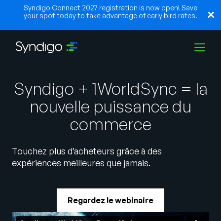
Syndigo Connect 2027 registration is now open! Save
your spot today to take advantage of early bird rates.
Solutions
Syndigo + 1WorldSync = la
nouvelle puissance du
Industries
commerce
Touchez plus d’acheteurs grâce à des
Partenaires
expériences meilleures que jamais.
Ressources
Regardez le webinaire