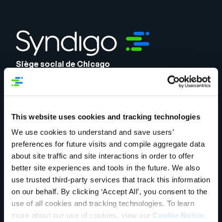
Entreprise
English
Contactez notre équipe
German
commerciale
Siège social de Chicago
Français
141 W Jackson Blvd.
Português
Suite 1375
Chicago, IL 60604
AIDE
SE CONNECTER
Adresse de livraison
This website uses cookies and tracking technologies
1720 West Detweiller Drive
Peoria, IL, USA 61615
We use cookies to understand and save users’
preferences for future visits and compile aggregate data
Contactez notre équipe commerciale
about site traffic and site interactions in order to offer
Solutions
better site experiences and tools in the future. We also
Product Experience Cloud
Product Experience Cloud
use trusted third-party services that track this information
pour les détaillants
pour les marques
on our behalf. By clicking ‘Accept All’, you consent to the
use of all cookies and tracking technologies. To learn
Gestion des données de
Gestion des informations
more about our use of cookies, view our
Cookie Notice
.
référence
sur les produits