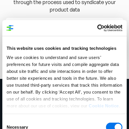
through the process used to syndicate your
product data
Syndigo – Retail Sponsored Onboarding
Retail Onboarding – Supplier Checklist
This website uses cookies and tracking technologies
We use cookies to understand and save users’
preferences for future visits and compile aggregate data
about site traffic and site interactions in order to offer
better site experiences and tools in the future. We also
use trusted third-party services that track this information
on our behalf. By clicking ‘Accept All’, you consent to the
use of all cookies and tracking technologies. To learn
more about our use of cookies, view our
Cookie Notice
.
Consent
Siège social de Chicago
Necessary
Selection