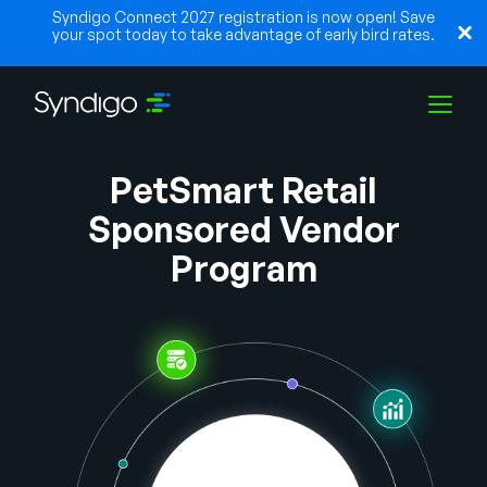
Syndigo Connect 2027 registration is now open! Save
your spot today to take advantage of early bird rates.
PetSmart Retail
Solutions
Sponsored Vendor
Program
Industries
Partenaires
Ressources