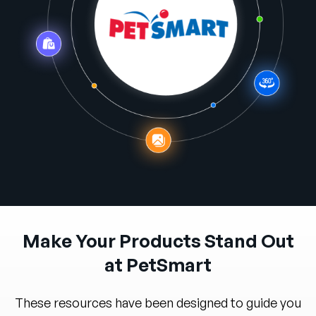
Entreprise
English
Contactez notre équipe
German
commerciale
Français
Português
AIDE
SE CONNECTER
Make Your Products Stand Out
at PetSmart
These resources have been designed to guide you