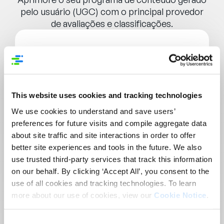
pelo usuário (UGC) com o principal provedor
de avaliações e classificações.
Classificações e
avaliações
This website uses cookies and tracking technologies
We use cookies to understand and save users’
Avaliações e comentários transformam
preferences for future visits and compile aggregate data
visitantes em consumidores. Na
about site traffic and site interactions in order to offer
verdade, marcas e varejistas relatam
better site experiences and tools in the future. We also
aumento de 168,2% na conversão
use trusted third-party services that track this information
quando os consumidores interagem com
on our behalf. By clicking ‘Accept All’, you consent to the
o UGC.
use of all cookies and tracking technologies. To learn
more about our use of cookies, view our
Cookie Notice
.
O PowerReviews ajuda a capturar mais
conteúdo e converter mais clientes.
Consent