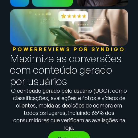
Empresa
English
German
Fale com a equipe de vendas
Français
Português
POWERREVIEWS POR SYNDIGO
Maximize as conversões
SUPORTE
ENTRAR
com conteúdo gerado
por usuários
O conteúdo gerado pelo usuário (UGC), como
classificações, avaliações e fotos e vídeos de
clientes, molda as decisões de compra em
todos os lugares, incluindo 65% dos
consumidores que verificam as avaliações na
loja.