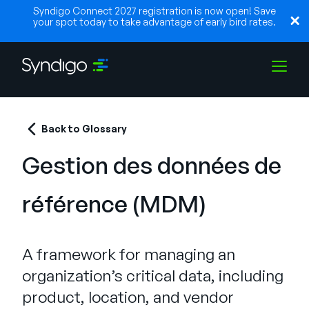
Syndigo Connect 2027 registration is now open! Save
your spot today to take advantage of early bird rates.
Solutions
Back to Glossary
Gestion des données de
Industries
référence (MDM)
Partenaires
A framework for managing an
Ressources
organization’s critical data, including
product, location, and vendor