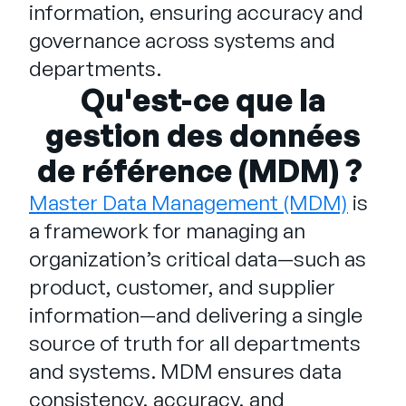
Entreprise
information, ensuring accuracy and
governance across systems and
departments.
English
Qu'est-ce que la
Contactez notre équipe
German
commerciale
gestion des données
Français
Português
de référence (MDM) ?
AIDE
SE CONNECTER
Master Data Management (MDM)
is
a framework for managing an
organization’s critical data—such as
product, customer, and supplier
information—and delivering a single
source of truth for all departments
and systems. MDM ensures data
consistency, accuracy, and