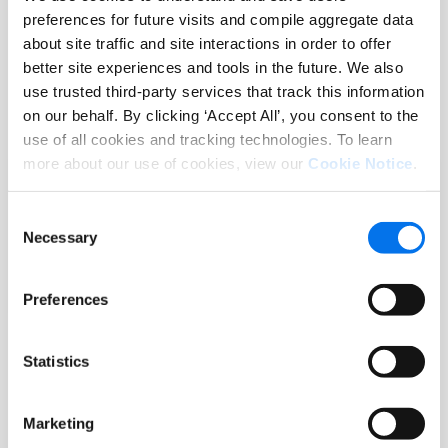
preferences for future visits and compile aggregate data
about site traffic and site interactions in order to offer
better site experiences and tools in the future. We also
use trusted third-party services that track this information
on our behalf. By clicking ‘Accept All’, you consent to the
use of all cookies and tracking technologies. To learn
more about our use of cookies, view our
Cookie Notice
.
Rapport d'analystes
Syndigo a Strong Performer in Master
Consent
Necessary
Data Management (MDM) Solutions
Selection
Lire la suite
Preferences
Statistics
Marketing