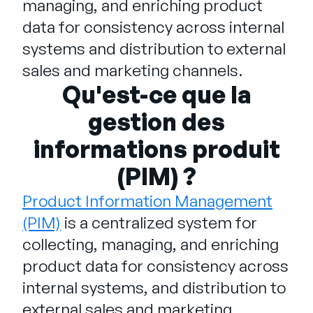
managing, and enriching product
Entreprise
data for consistency across internal
systems and distribution to external
English
sales and marketing channels.
Contactez notre équipe
German
commerciale
Qu'est-ce que la
Français
gestion des
Português
informations produit
AIDE
SE CONNECTER
(PIM) ?
Product Information Management
(PIM)
is a centralized system for
collecting, managing, and enriching
product data for consistency across
internal systems, and distribution to
external sales and marketing