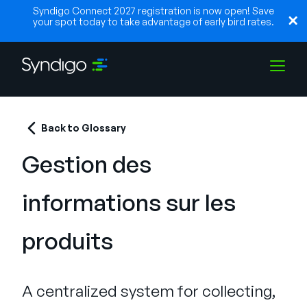
Syndigo Connect 2027 registration is now open! Save
your spot today to take advantage of early bird rates.
Solutions
Back to Glossary
Gestion des
Industries
informations sur les
Partenaires
produits
Ressources
A centralized system for collecting,