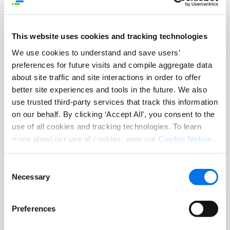
Syndigo a Strong Performer in Master
Data Management (MDM) Solutions
This website uses cookies and tracking technologies
Lire la suite
We use cookies to understand and save users’
preferences for future visits and compile aggregate data
about site traffic and site interactions in order to offer
better site experiences and tools in the future. We also
use trusted third-party services that track this information
on our behalf. By clicking ‘Accept All’, you consent to the
use of all cookies and tracking technologies. To learn
more about our use of cookies, view our
Cookie Notice
.
Consent
Necessary
Selection
Report
Preferences
Rapport de recherche sur les