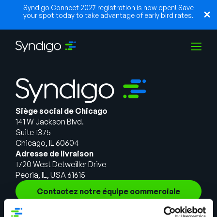
Syndigo Connect 2027 registration is now open! Save
your spot today to take advantage of early bird rates.
Solutions
Siège social de Chicago
Industries
141 W Jackson Blvd.
Suite 1375
Chicago, IL 60604
Partenaires
Adresse de livraison
1720 West Detweiller Drive
Peoria, IL, USA 61615
Ressources
Contactez notre équipe commerciale
Solutions