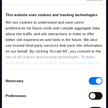
Entreprise
Product Experience Cloud
Product Experience Cloud
pour les détaillants
pour les marques
This website uses cookies and tracking technologies
Gestion des données de
Gestion des informations
English
We use cookies to understand and save users’
référence
Contactez notre équipe
sur les produits
German
preferences for future visits and compile aggregate data
commerciale
Français
about site traffic and site interactions in order to offer
Synapse
Syndication
better site experiences and tools in the future. We also
Português
Contenu enrichi
Conversion Framework
use trusted third-party services that track this information
AIDE
SE CONNECTER
on our behalf. By clicking ‘Accept All’, you consent to the
GDSN
Vendor Central
use of all cookies and tracking technologies. To learn
Analyses
Solutions de commerce
more about our use of cookies, view our
Cookie Notice
.
agentique
PowerReviews
AI Gopilots
Consent
Necessary
Selection
Place de marché
Informations nutritionnelles
et bien-être
Preferences
Solution en magasin
Services professionnels
mondiaux