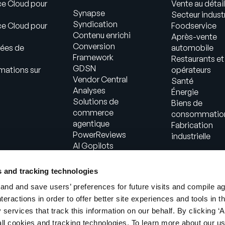
ce Cloud pour
Vente au détail
Synapse
Secteur industr
Syndication
ce Cloud pour
Foodservice
Contenu enrichi
Après-vente
Conversion
ées de
automobile
Framework
Restaurants et
GDSN
mations sur
opérateurs
Vendor Central
Santé
Analyses
Énergie
Solutions de
Biens de
commerce
consommatio
agentique
Fabrication
PowerReviews
industrielle
AI Gopilots
Place de marché
Informations
s and tracking technologies
nutritionnelles et
nd and save users’ preferences for future visits and compile a
bien-être
interactions in order to offer better site experiences and tools in 
Solution en
 services that track this information on our behalf. By clicking ‘A
magasin
Services
all cookies and tracking technologies. To learn more about our us