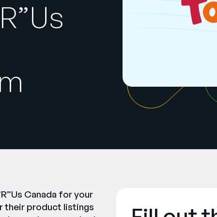
”R”Us
am
s”R”Us Canada for your
their product listings
Fill out 