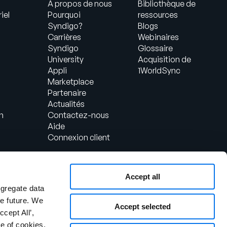
À propos de nous
Bibliothèque de
iel
Pourquoi
ressources
Syndigo?
Blogs
Carrières
Webinaires
Syndigo
Glossaire
University
Acquisition de
Appli
1WorldSync
Marketplace
Partenaire
Actualités
n
Contactez-nous
Aide
Connexion client
Accept all
ggregate data
the future. We
Accept selected
ccept All’,
e of cookies,