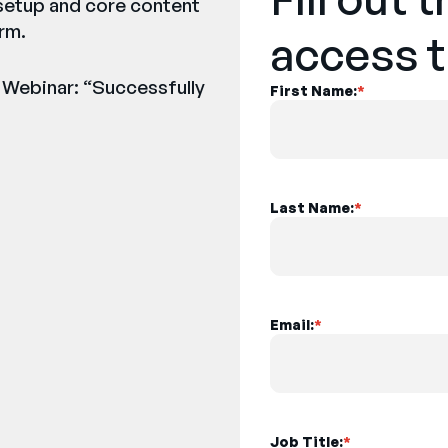
 setup and core content
rm.
access t
 Webinar: “Successfully
First Name:
*
Last Name:
*
Email:
*
Job Title:
*