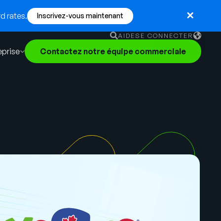
d rates.
Inscrivez-vous maintenant
AIDE
SE CONNECTER
eprise
Contactez notre équipe commerciale
English
German
Français
Português