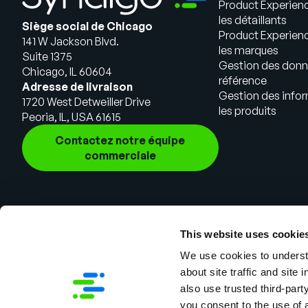
Product Experien
les détaillants
Siège social de Chicago
Product Experien
141 W Jackson Blvd.
les marques
Suite 1375
Gestion des donn
Chicago, IL 60604
référence
Adresse de livraison
Gestion des infor
1720 West Detweiller Drive
les produits
Peoria, IL, USA 61615
Contactez notre équipe
commerciale
This website uses cookie
We use cookies to understa
about site traffic and site 
also use trusted third-party
you consent to the use of 