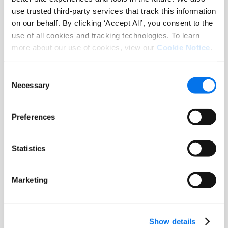
Consumer Research Report: The
use trusted third-party services that track this information
State of Product Experience 2025
on our behalf. By clicking ‘Accept All’, you consent to the
use of all cookies and tracking technologies. To learn
Leia mais
more about our use of cookies, view our
Cookie Notice
.
Consent
Necessary
Selection
Preferences
Statistics
Marketing
Ebook
Unlocking the Power of PXM
Show details