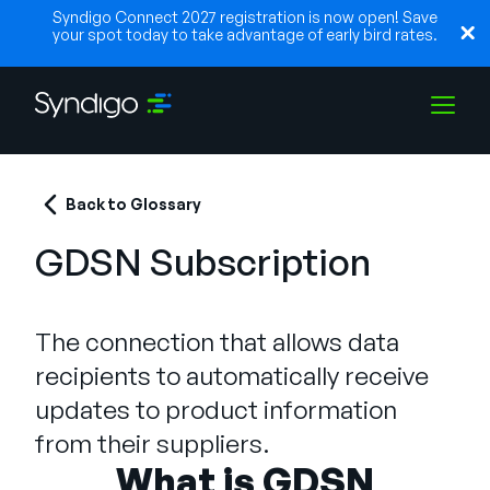
Syndigo Connect 2027 registration is now open! Save
your spot today to take advantage of early bird rates.
Soluções
Back to Glossary
GDSN Subscription
Indústrias
The connection that allows data
Parceiros
recipients to automatically receive
updates to product information
Recursos
from their suppliers.
What is GDSN