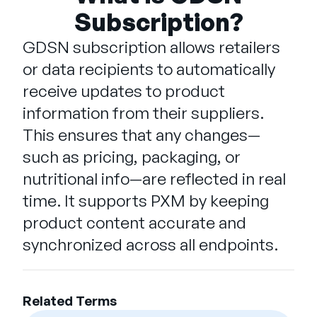
Empresa
Subscription?
English
GDSN subscription allows retailers
German
or data recipients to automatically
Fale com a equipe de vendas
Français
receive updates to product
Português
information from their suppliers.
SUPORTE
ENTRAR
This ensures that any changes—
such as pricing, packaging, or
nutritional info—are reflected in real
time. It supports PXM by keeping
product content accurate and
synchronized across all endpoints.
Related Terms