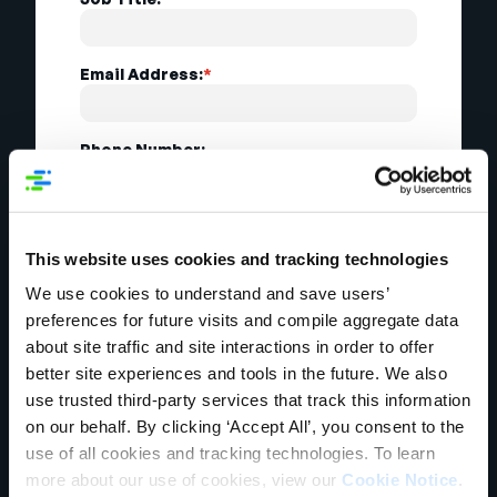
Email Address:
*
Phone Number:
Country:
*
This website uses cookies and tracking technologies
We use cookies to understand and save users’
Opt in to key industry insights - research
preferences for future visits and compile aggregate data
reports, ebooks, white papers, webinars,
news, and events. You may change your
about site traffic and site interactions in order to offer
communication preferences at any time.
better site experiences and tools in the future. We also
use trusted third-party services that track this information
By submitting this form, I agree to the
processing of my personal data in
on our behalf. By clicking ‘Accept All’, you consent to the
accordance with the
Syndigo Privacy
use of all cookies and tracking technologies. To learn
Notice
.
more about our use of cookies, view our
Cookie Notice
.