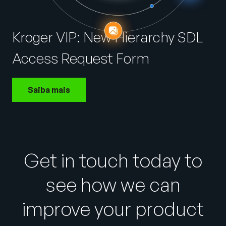
Empresa
English
Kroger VIP: New Hierarchy SDL
German
Fale com a equipe de vendas
Access Request Form
Français
Português
Saiba mais
SUPORTE
ENTRAR
Get in touch today to
see how we can
improve your product