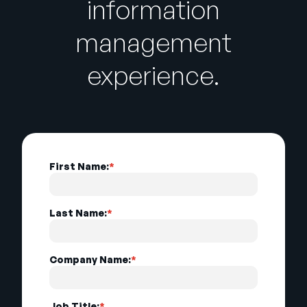
information
management
experience.
First Name:
*
Last Name:
*
Company Name:
*
Job Title:
*