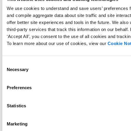
Watch the Syndigo
We use cookies to understand and save users’ preferences for
and compile aggregate data about site traffic and site interact
BigCommerce Connector video:
offer better site experiences and tools in the future. We also 
third-party services that track this information on our behalf.
‘Accept All’, you consent to the use of all cookies and tracki
To learn more about our use of cookies, view our
Cookie Not
Consent
Necessary
Selection
Preferences
Statistics
Marketing