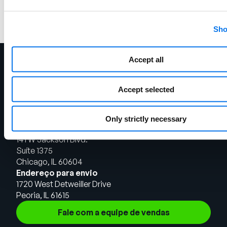
Sho
Accept all
Accept selected
Only strictly necessary
Sede em Chicago
141 W Jackson Blvd.
Suíte 1375
Chicago, IL 60604
Endereço para envio
1720 West Detweiller Drive
Peoria, IL 61615
Fale com a equipe de vendas