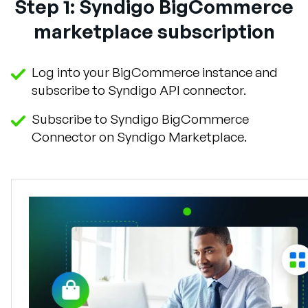
Step 1: Syndigo BigCommerce
Empresa
marketplace subscription
English
German
Fale com a equipe de vendas
Log into your BigCommerce instance and
Français
subscribe to Syndigo API connector.
Português
Subscribe to Syndigo BigCommerce
SUPORTE
ENTRAR
Connector on Syndigo Marketplace.