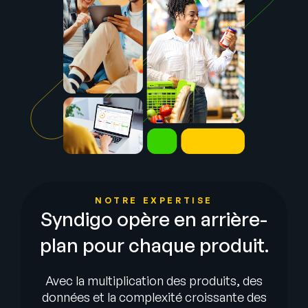
Entreprise
English
Contactez notre équipe
German
commerciale
Français
Português
AIDE
SE CONNECTER
NOTRE EXPERTISE
Syndigo opère en arrière-
plan pour chaque produit.
Avec la multiplication des produits, des
données et la complexité croissante des