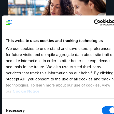
This website uses cookies and tracking technologies
Réduction des coûts
We use cookies to understand and save users’ preferences
for future visits and compile aggregate data about site traffic
Un impact financier de 100 millions de
and site interactions in order to offer better site experiences
dollars grâce à une gestion efficace des
and tools in the future. We also use trusted third-party
entrepôts.
services that track this information on our behalf. By clicking
Leader technologique Fortune 500
‘Accept All’, you consent to the use of all cookies and tracki
technologies. To learn more about our use of cookies, view
our
Cookie Notice
.
Consent
Necessary
Selection