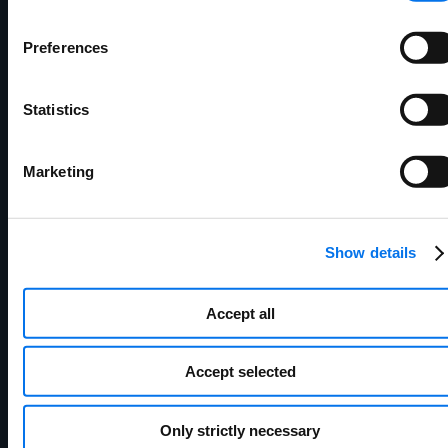
Preferences
Statistics
Marketing
Efficacité du travail
Les vitesses de traitement
d'enrichissement rapide des données sont
Show details
passées d'un jour à 2 à 3 heures
Mobilier Freedom
Accept all
Accept selected
Only strictly necessary