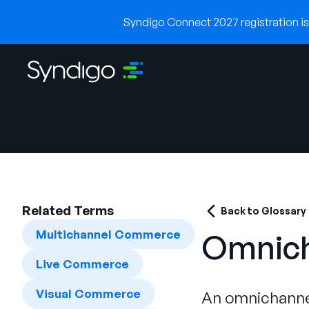
Syndigo Connect 2027 registration is 
Related Terms
Back to Glossary
Multichannel Commerce
Omnich
Live Commerce
Visual Commerce
An omnichannel