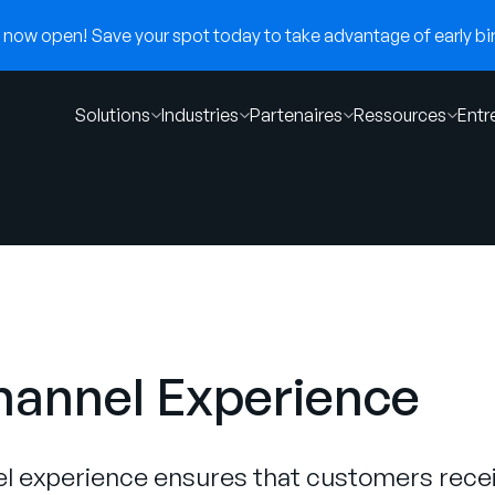
now open! Save your spot today to take advantage of early bir
Solutions
Industries
Partenaires
Ressources
Entr
annel Experience
 experience ensures that customers recei