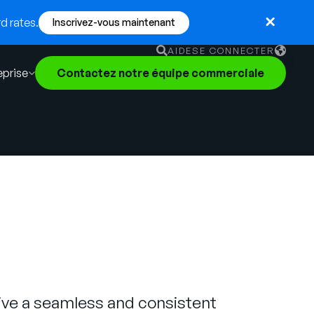
d rates.
Inscrivez-vous maintenant
AIDE
SE CONNECTER
eprise
Contactez notre équipe commerciale
English
German
Français
Português
ve a seamless and consistent