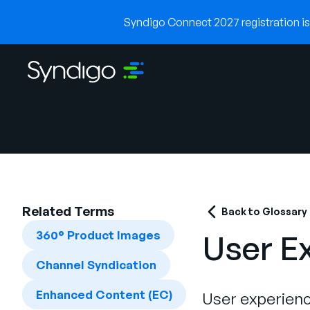
Syndigo Connect 2027 registration is 
Related Terms
Back to Glossary
360° Product Images
User E
Channel Syndication
Enhanced Content (EC)
User experience