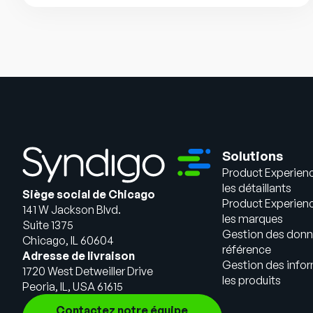
Solutions
Product Experien
les détaillants
Siège social de Chicago
Product Experien
141 W Jackson Blvd.
les marques
Suite 1375
Gestion des donn
Chicago, IL 60604
référence
Adresse de livraison
Gestion des infor
1720 West Detweiller Drive
les produits
Peoria, IL, USA 61615
Contactez notre équipe