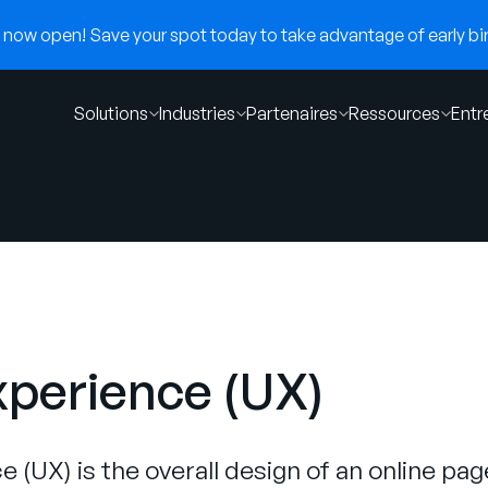
now open! Save your spot today to take advantage of early bir
Solutions
Industries
Partenaires
Ressources
Entr
xperience (UX)
 (UX) is the overall design of an online page