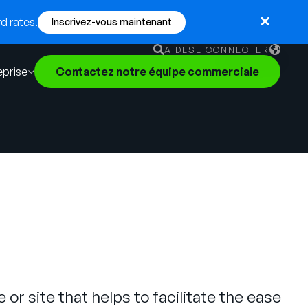
d rates.
Inscrivez-vous maintenant
AIDE
SE CONNECTER
eprise
Contactez notre équipe commerciale
English
German
Français
Português
 or site that helps to facilitate the ease