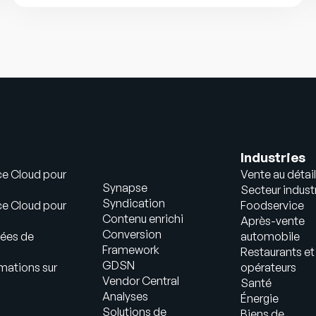
Industries
ce Cloud pour
Vente au détail
Synapse
Secteur industr
Syndication
ce Cloud pour
Foodservice
Contenu enrichi
Après-vente
Conversion
ées de
automobile
Framework
Restaurants et
GDSN
mations sur
opérateurs
Vendor Central
Santé
Analyses
Énergie
Solutions de
Biens de