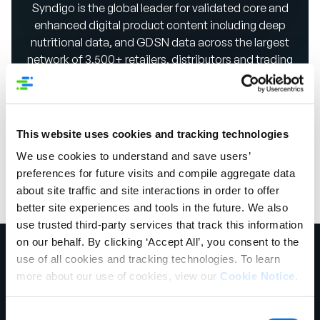
Syndigo is the global leader for validated core and
enhanced digital product content including deep
nutritional data, and GDSN data across the largest
network of 3,500+ retailers, distributors and trading
partners, including over 18,000+ manufacturer and
suppliers.
Demandez une démo
This website uses cookies and tracking technologies
We use cookies to understand and save users’
preferences for future visits and compile aggregate data
about site traffic and site interactions in order to offer
better site experiences and tools in the future. We also
use trusted third-party services that track this information
on our behalf. By clicking ‘Accept All’, you consent to the
use of all cookies and tracking technologies. To learn
more about our use of cookies, view our
Cookie Notice
.
Consent