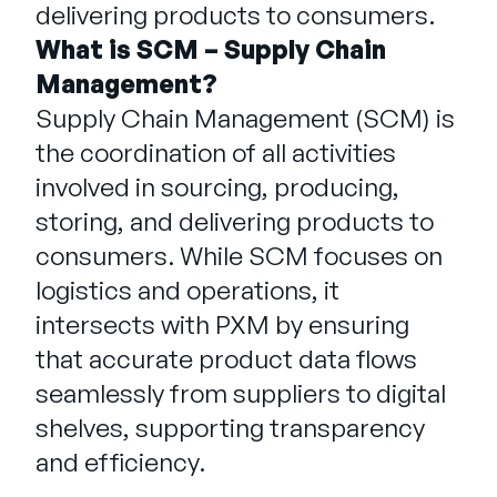
Entreprise
delivering products to consumers.
What is SCM – Supply Chain
Management?
English
Contactez notre équipe
Supply Chain Management (SCM) is
German
commerciale
the coordination of all activities
Français
involved in sourcing, producing,
Português
storing, and delivering products to
AIDE
SE CONNECTER
consumers. While SCM focuses on
logistics and operations, it
intersects with PXM by ensuring
that accurate product data flows
seamlessly from suppliers to digital
shelves, supporting transparency
and efficiency.