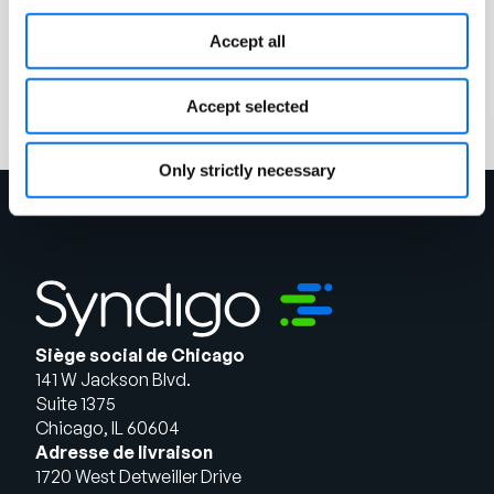
E-book
Libérer toute la puissance de la PXM
Accept all
Lire la suite
Accept selected
Only strictly necessary
Siège social de Chicago
141 W Jackson Blvd.
Suite 1375
Chicago, IL 60604
Adresse de livraison
1720 West Detweiller Drive