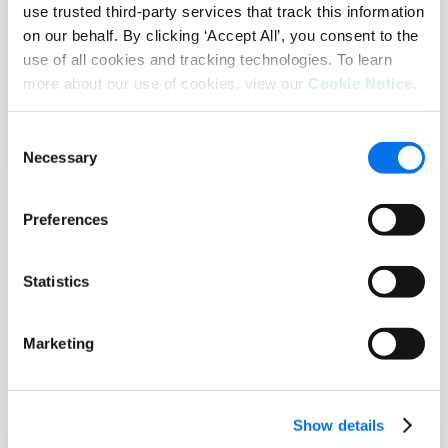
use trusted third-party services that track this information
Report
on our behalf. By clicking ‘Accept All’, you consent to the
Rapport de recherche sur les
use of all cookies and tracking technologies. To learn
consommateurs : Enjeux et réalités de
more about our use of cookies, view our
Cookie Notice
.
l’expérience produit en 2025
Consent
Lire la suite
Necessary
Selection
Preferences
Statistics
Marketing
Show details