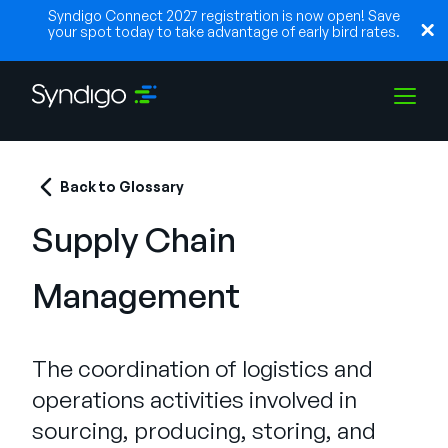
Syndigo Connect 2027 registration is now open! Save
your spot today to take advantage of early bird rates.
Solutions
Back to Glossary
Supply Chain
Industries
Management
Partenaires
The coordination of logistics and
Ressources
operations activities involved in
sourcing, producing, storing, and