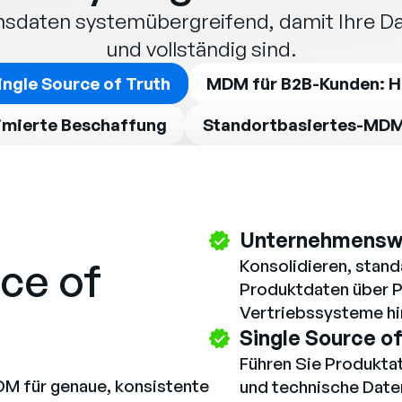
nsdaten systemübergreifend, damit Ihre Da
und vollständig sind.
ngle Source of Truth
MDM für B2B-Kunden: H
imierte Beschaffung
Standortbasiertes-MD
Unternehmenswe
rce of
Konsolidieren, stand
Produktdaten über 
Vertriebssysteme h
Single Source of
Führen Sie Produkta
M für genaue, konsistente
und technische Daten