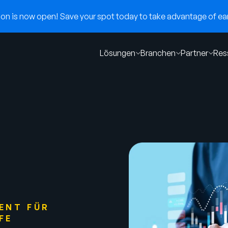
n is now open! Save your spot today to take advantage of earl
Lösungen
Branchen
Partner
Res
ENT FÜR
FE