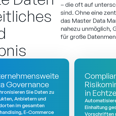
– die oft auf unters
eitliches
sind. Ohne eine zent
das Master Data Ma
d
nahezu unmöglich, 
für große Datenmen
bnis
ternehmensweite
Complia
ta Governance
Risikomi
in Echtze
ronisieren Sie Daten zu
ukten, Anbietern und
Automatisiere
dorten im gesamten
Einhaltung ge
handising, E-Commerce
Vorschriften 