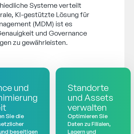
chiedliche Systeme verteilt
rale, KI-gestützte Lösung für
nagement (MDM) ist es
Genauigkeit und Governance
gen zu gewährleisten.
nce und
Standorte
nimierung
und Assets
it
verwalten
n Sie die
Optimieren Sie
setzlicher
Daten zu Filialen,
und beseitigen
Lagern und