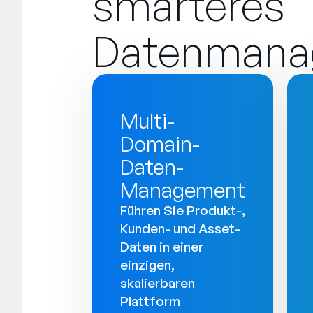
smarteres
Datenmana
Multi-
Domain-
Daten-
Management
Führen Sie Produkt-,
Kunden- und Asset-
Daten in einer
einzigen,
skalierbaren
Plattform