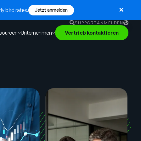
y bird rates.
Jetzt anmelden
SUPPORT
ANMELDEN
sourcen
Unternehmen
Vertrieb kontaktieren
English
German
Français
Português