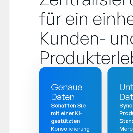
für ein einh
Kunden- un
Produkterle
Genaue
Un
Daten
Da
Schaffen Sie
Synch
mit einer KI-
Prod
gestützten
Stan
Konsolidierung
Merc