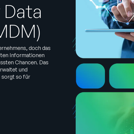
 Data
(MDM)
ternehmens, doch das
erten Informationen
assten Chancen. Das
rwaltet und
 sorgt so für