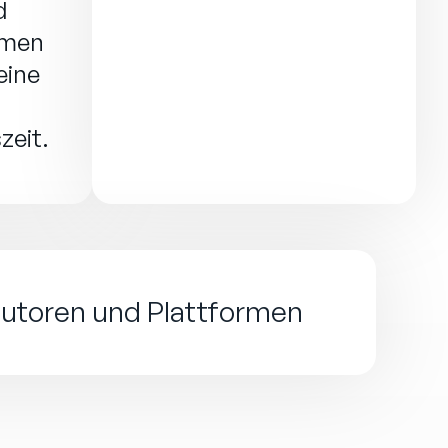
d
rmen
eine
eit.
ibutoren und Plattformen