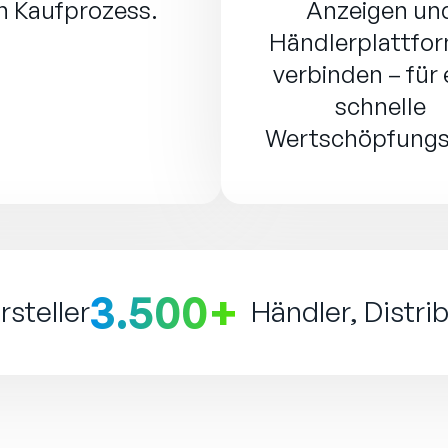
n Kaufprozess.
Anzeigen un
Händlerplattfo
verbinden – für 
schnelle
Wertschöpfungsz
3.500+
steller
Händler, Distr