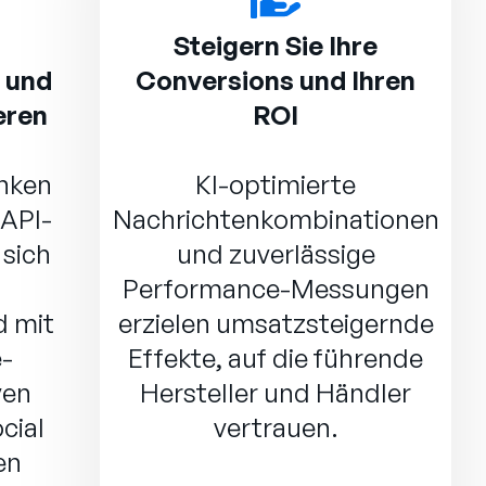
Steigern Sie Ihre
 und
Conversions und Ihren
eren
ROI
anken
KI-optimierte
 API-
Nachrichtenkombinationen
 sich
und zuverlässige
Performance-Messungen
d mit
erzielen umsatzsteigernde
-
Effekte, auf die führende
ven
Hersteller und Händler
cial
vertrauen.
en