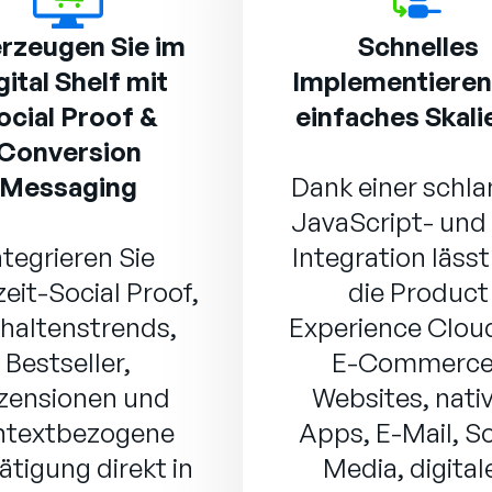
rzeugen Sie im
Schnelles
gital Shelf mit
Implementieren
ocial Proof &
einfaches Skali
Conversion
Messaging
Dank einer schl
JavaScript- und
ntegrieren Sie
Integration lässt
eit-Social Proof,
die Product
haltenstrends,
Experience Clou
Bestseller,
E-Commerce
zensionen und
Websites, nati
ntextbezogene
Apps, E-Mail, So
ätigung direkt in
Media, digital