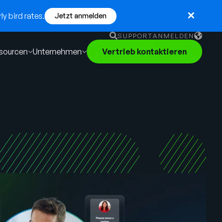
y bird rates.
Jetzt anmelden
SUPPORT
ANMELDEN
sourcen
Unternehmen
Vertrieb kontaktieren
English
German
Français
Português