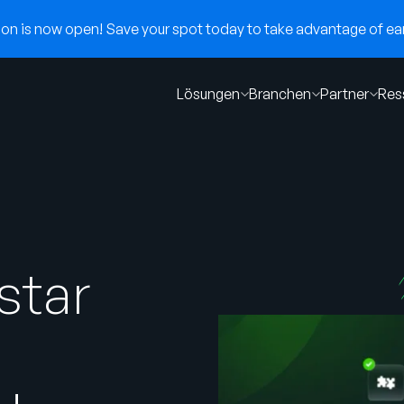
n is now open! Save your spot today to take advantage of earl
Lösungen
Branchen
Partner
Res
star