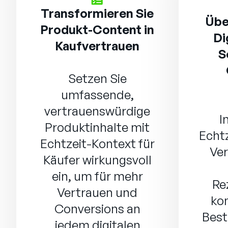
Transformieren Sie
Übe
Produkt-Content in
Di
Kaufvertrauen
S
Setzen Sie
umfassende,
vertrauenswürdige
I
Produktinhalte mit
Echtz
Echtzeit-Kontext für
Ver
Käufer wirkungsvoll
ein, um für mehr
Re
Vertrauen und
ko
Conversions an
Best
jedem digitalen