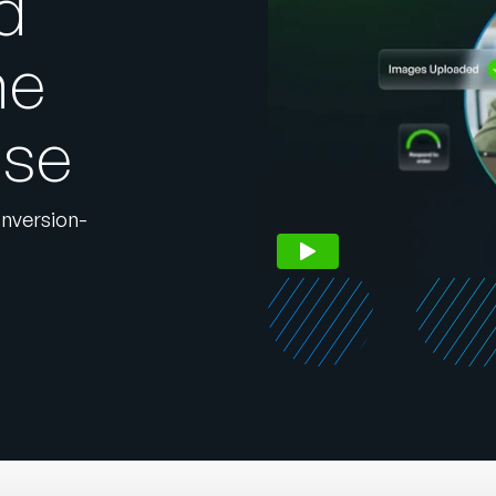
d
ne
sse
onversion-