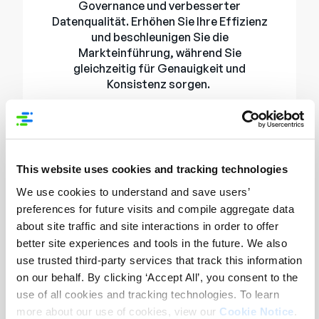
Governance und verbesserter
Datenqualität. Erhöhen Sie Ihre Effizienz
und beschleunigen Sie die
Markteinführung, während Sie
gleichzeitig für Genauigkeit und
Konsistenz sorgen.
This website uses cookies and tracking technologies
We use cookies to understand and save users’
Syndizierung
preferences for future visits and compile aggregate data
Erhalten Sie Zugang zum größten
about site traffic and site interactions in order to offer
Netzwerk von Händlern und
better site experiences and tools in the future. We also
Distributoren und prüfen Sie bei jedem
use trusted third-party services that track this information
Schritt die Datenqualität anhand
on our behalf. By clicking ‘Accept All’, you consent to the
integrierter Features. Syndigo bietet
use of all cookies and tracking technologies. To learn
die einzige Lösung, die Core Content,
more about our use of cookies, view our
Cookie Notice
.