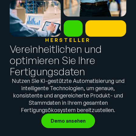
Unternehmen
English
German
Vertrieb kontaktieren
Français
HERSTELLER
Português
Vereinheitlichen und
SUPPORT
ANMELDEN
optimieren Sie Ihre
Fertigungsdaten
Nutzen Sie KI-gestützte Automatisierung und
intelligente Technologien, um genaue,
konsistente und angereicherte Produkt- und
Stammdaten in Ihrem gesamten
Fertigungsökosystem bereitzustellen.
Demo ansehen