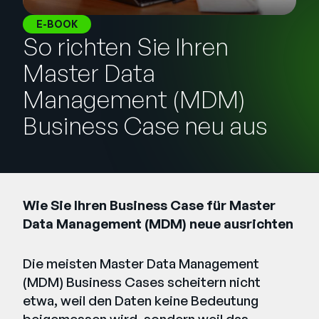
Unternehmen
E-BOOK
So richten Sie Ihren
English
German
Master Data
Vertrieb kontaktieren
Français
Management (MDM)
Português
Business Case neu aus
SUPPORT
ANMELDEN
Wie Sie Ihren Business Case für Master
Data Management (MDM) neue ausrichten
Die meisten Master Data Management
(MDM) Business Cases scheitern nicht
etwa, weil den Daten keine Bedeutung