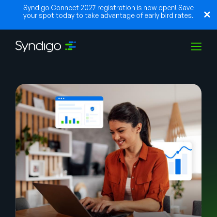
Syndigo Connect 2027 registration is now open! Save
your spot today to take advantage of early bird rates.
Lösungen
Branchen
Partner
Ressourcen