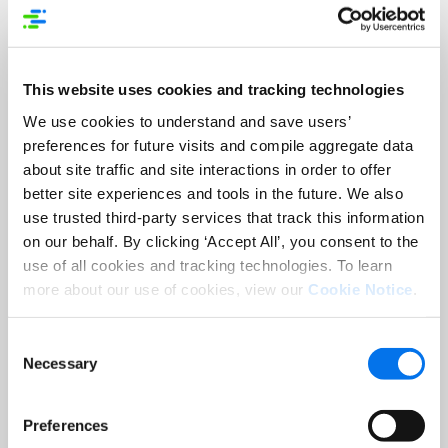
Exemplar:
Vorname
*
This website uses cookies and tracking technologies
Nachname
*
We use cookies to understand and save users’
preferences for future visits and compile aggregate data
about site traffic and site interactions in order to offer
Unternehmensname
*
better site experiences and tools in the future. We also
use trusted third-party services that track this information
on our behalf. By clicking ‘Accept All’, you consent to the
Jobtitel
*
use of all cookies and tracking technologies. To learn
more about our use of cookies, view our
Cookie Notice
.
E-Mail-Adresse
*
Consent
Necessary
Selection
Land
*
Preferences