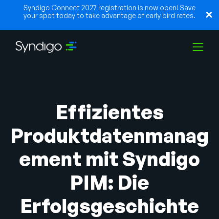
Syndigo Connect 2027 registration is now open! Save
your spot today to take advantage of early bird rates.
Lösungen
Effizientes
Branchen
Produktdatenmanag
ement mit Syndigo
Partner
PIM: Die
Ressourcen
Erfolgsgeschichte