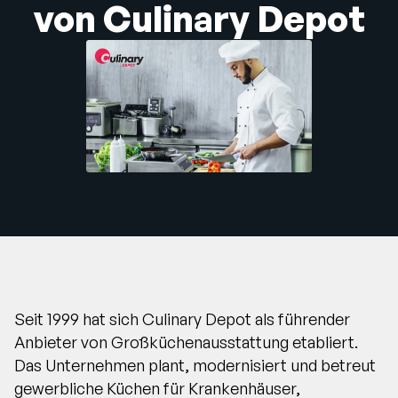
von Culinary Depot
Unternehmen
English
German
Vertrieb kontaktieren
Français
Português
SUPPORT
ANMELDEN
Seit 1999 hat sich Culinary Depot als führender
Anbieter von Großküchenausstattung etabliert.
Das Unternehmen plant, modernisiert und betreut
gewerbliche Küchen für Krankenhäuser,