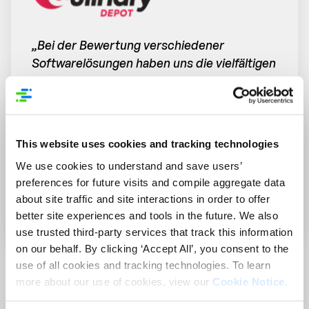
„Bei der Bewertung verschiedener
Softwarelösungen haben uns die vielfältigen
Funktionen von Syndigo ebenso überzeugt
wie das professionelle und hilfsbereite
Team. Außerdem waren wir überzeugt, dass
Syndigo uns dabei unterstützen kann, unser
This website uses cookies and tracking technologies
Wachstum nachhaltig zu skalieren.“
We use cookies to understand and save users’
preferences for future visits and compile aggregate data
Pinny Frieder
about site traffic and site interactions in order to offer
Director of eCommerce, Culinary Depot
better site experiences and tools in the future. We also
use trusted third-party services that track this information
on our behalf. By clicking ‘Accept All’, you consent to the
use of all cookies and tracking technologies. To learn
more about our use of cookies, view our
Cookie Notice
.