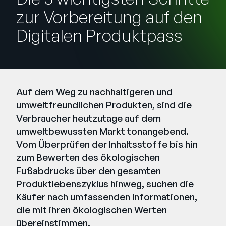
Unternehmen
zur Vorbereitung auf den
English
Digitalen Produktpass
German
Vertrieb kontaktieren
Français
Português
Auf dem Weg zu nachhaltigeren und
SUPPORT
ANMELDEN
umweltfreundlichen Produkten, sind die
Verbraucher heutzutage auf dem
umweltbewussten Markt tonangebend.
Vom Überprüfen der Inhaltsstoffe bis hin
zum Bewerten des ökologischen
Fußabdrucks über den gesamten
Produktlebenszyklus hinweg, suchen die
Käufer nach umfassenden Informationen,
die mit ihren ökologischen Werten
übereinstimmen.