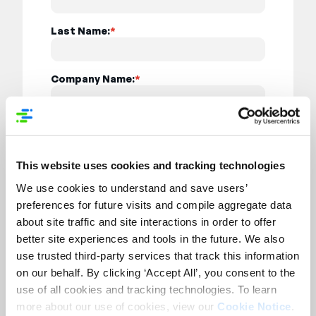
Last Name:
*
Company Name:
*
Job Title:
*
This website uses cookies and tracking technologies
Email Address:
*
We use cookies to understand and save users’
preferences for future visits and compile aggregate data
about site traffic and site interactions in order to offer
Country:
*
better site experiences and tools in the future. We also
use trusted third-party services that track this information
on our behalf. By clicking ‘Accept All’, you consent to the
use of all cookies and tracking technologies. To learn
more about our use of cookies, view our
Cookie Notice
.
Submit