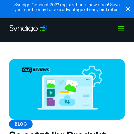
Syndigo Connect 2027 registration is now open! Save
your spot today to take advantage of early bird rates.
Solutions
Industries
Partners
Resources
BLOG