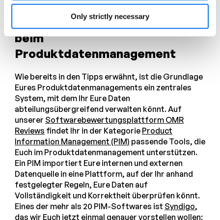
Only strictly necessary
Diese Tools unterstützen Euch
beim
Produktdatenmanagement
Wie bereits in den Tipps erwähnt, ist die Grundlage
Eures Produktdatenmanagements ein zentrales
System, mit dem Ihr Eure Daten
abteilungsübergreifend verwalten könnt. Auf
unserer
Softwarebewertungsplattform OMR
Reviews
findet Ihr in der Kategorie
Product
Information Management (PIM)
passende Tools, die
Euch im Produktdatenmanagement unterstützen.
Ein PIM importiert Eure internen und externen
Datenquelle in eine Plattform, auf der Ihr anhand
festgelegter Regeln, Eure Daten auf
Vollständigkeit und Korrektheit überprüfen könnt.
Eines der mehr als 20 PIM-Softwares ist
Syndigo
,
das wir Euch jetzt einmal genauer vorstellen wollen: