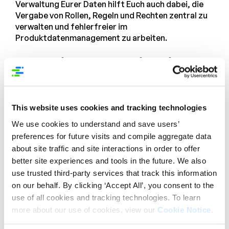
Verwaltung Eurer Daten hilft Euch auch dabei, die
Vergabe von Rollen, Regeln und Rechten zentral zu
verwalten und fehlerfreier im
Produktdatenmanagement zu arbeiten.
Marketingvorhaben im Blick
behalten
Obwohl Ihr Eure Daten in einem zentralen System
This website uses cookies and tracking technologies
verwaltet, solltet Ihr dennoch nicht die Vorhaben
We use cookies to understand and save users’
anderer Abteilungen aus den Augen verlieren.
Hinterlegt bei Euren Produktdaten beispielsweise
preferences for future visits and compile aggregate data
auch Informationen wie Trends und Keywords, nach
about site traffic and site interactions in order to offer
denen Eure Kund:innen suchen. Auf diese Daten hat
better site experiences and tools in the future. We also
vor allem die Marketingabteilung einen besonderen
use trusted third-party services that track this information
Fokus, die Ihr so direkt einbezieht und unterstützt.
on our behalf. By clicking ‘Accept All’, you consent to the
use of all cookies and tracking technologies. To learn
Zeit ist Geld
more about our use of cookies, view our
Cookie Notice
.
In einer schnelllebigen Zeit ist die Erwartung groß,