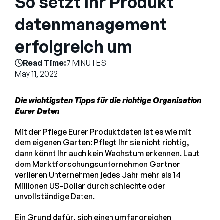
So setzt Ihr Produkt
Company
datenmanagement
English
erfolgreich um
German
Talk to Sales
Français
Read Time:
7 MINUTES
Português
May 11, 2022
SUPPORT
SIGN IN
Die wichtigsten Tipps für die richtige Organisation
Eurer Daten
Mit der Pflege Eurer Produktdaten ist es wie mit
dem eigenen Garten: Pflegt Ihr sie nicht richtig,
dann könnt Ihr auch kein Wachstum erkennen. Laut
dem Marktforschungsunternehmen Gartner
verlieren Unternehmen jedes Jahr mehr als 14
Millionen US-Dollar durch schlechte oder
unvollständige Daten.
Ein Grund dafür, sich einen umfangreichen