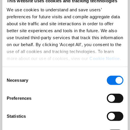
This website uses cookies and tracking technologies
We use cookies to understand and save users’
preferences for future visits and compile aggregate data
about site traffic and site interactions in order to offer
better site experiences and tools in the future. We also
use trusted third-party services that track this information
on our behalf. By clicking ‘Accept All’, you consent to the
use of all cookies and tracking technologies. To learn
more about our use of cookies, view our
Cookie Notice
.
Consent
Blog
Necessary
Selection
eCommerce im Einzelhandel wächst
weiter
Preferences
Mehr lesen
Statistics