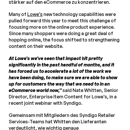
stärker auf den eCommerce zu konzentrieren.
Many of
Lowe’s
new technology capabilities were
pulled forward this year to meet this challenge of
focusing more on the online product experience.
Since many shoppers were doing a great deal of
hopping online, the focus shifted to strengthening
content on their website.
At Lowe’s we’ve seen that impact hit pretty
significantly in the past handful of months, and it
has forced us to accelerate a lot of the work we
have been doing, to make sure we are able to show
up for customers the way that we need to in an
eCommerce world now,”
said Nate Whitten, Senior
Director, Enterprise Item Content for Lowe’s, in a
recent joint webinar with Syndigo.
Gemeinsam mit Mitgliedern des Syndigo Retailer
Services-Teams hat Whitten den Lieferanten
verdeutlicht, wie wichtig genaue