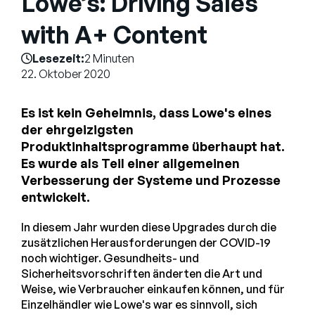
Lowe’s: Driving Sales
Unternehmen
with A+ Content
English
Lesezeit:
2 Minuten
German
Vertrieb kontaktieren
22. Oktober 2020
Français
Português
Es ist kein Geheimnis, dass Lowe's eines
der ehrgeizigsten
SUPPORT
ANMELDEN
Produktinhaltsprogramme überhaupt hat.
Es wurde als Teil einer allgemeinen
Verbesserung der Systeme und Prozesse
entwickelt.
In diesem Jahr wurden diese Upgrades durch die
zusätzlichen Herausforderungen der COVID-19
noch wichtiger. Gesundheits- und
Sicherheitsvorschriften änderten die Art und
Weise, wie Verbraucher einkaufen können, und für
Einzelhändler wie Lowe's war es sinnvoll, sich