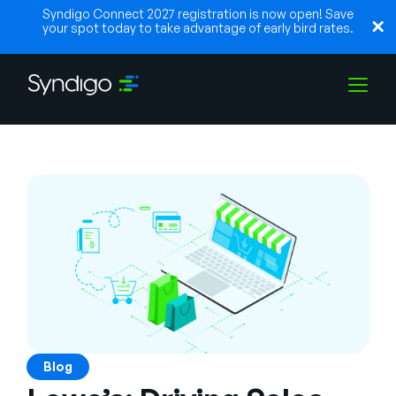
Syndigo Connect 2027 registration is now open! Save
your spot today to take advantage of early bird rates.
Lösungen
Branchen
Partner
Ressourcen
Blog