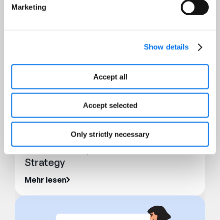
Marketing
Show details
Accept all
Accept selected
Blog
Optimized Content: Part 4 for an
Only strictly necessary
End-to-End Optimized eCommerce
Strategy
Mehr lesen