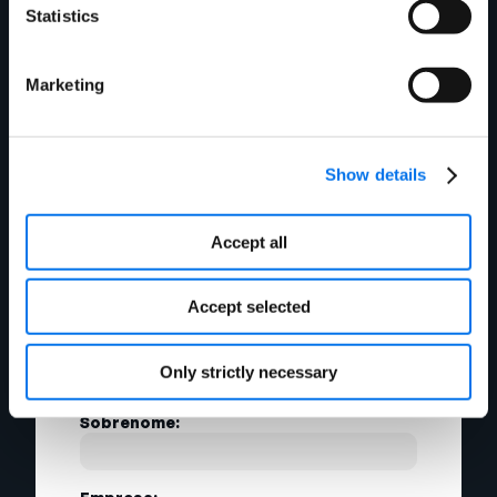
Statistics
Preencha o formulário
e nosso tome entrará
Marketing
em contato
Show details
rapidamente.
Accept all
Accept selected
Nome:
Only strictly necessary
Sobrenome: