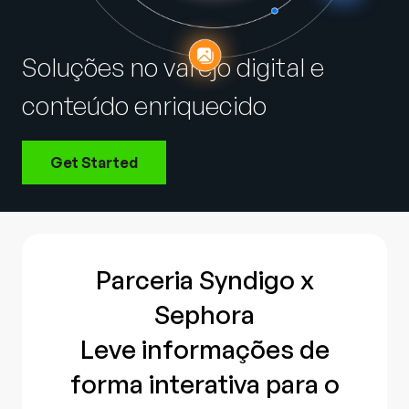
Company
English
Soluções no varejo digital e
German
Talk to Sales
conteúdo enriquecido
Français
Português
Get Started
SUPPORT
SIGN IN
Parceria Syndigo x
Sephora
Leve informações de
forma interativa para o