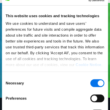
This website uses cookies and tracking technologies
Pronto para começar?
We use cookies to understand and save users’
preferences for future visits and compile aggregate data
Syndigo é a plataforma líder global de
about site traffic and site interactions in order to offer
conteúdo básico e enriquecido de
better site experiences and tools in the future. We also
produtos, incluindo informações
use trusted third-party services that track this information
nutricionais avançadas e GDSN através de
on our behalf. By clicking ‘Accept All’, you consent to the
uma rede de mais de 1.750 varejistas e
use of all cookies and tracking technologies. To learn
distribuidores, incluindo mais de 12.000
more about our use of cookies, view our
Cookie Notice
.
marcas.
começar agora
Consent
Necessary
Selection
Preferences