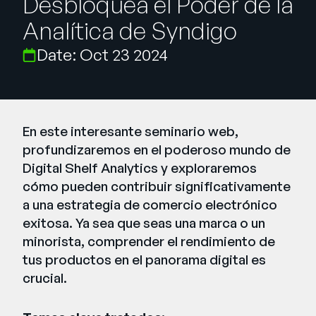
Desbloquea el Poder de la
Company
Analítica de Syndigo
English
Date: Oct 23 2024
German
Talk to Sales
Français
Português
En este interesante seminario web,
SUPPORT
SIGN IN
profundizaremos en el poderoso mundo de
Digital Shelf Analytics y exploraremos
cómo pueden contribuir significativamente
a una estrategia de comercio electrónico
exitosa. Ya sea que seas una marca o un
minorista, comprender el rendimiento de
tus productos en el panorama digital es
crucial.