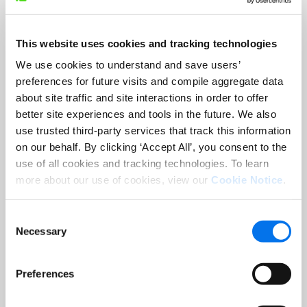
Apellido:
*
This website uses cookies and tracking technologies
We use cookies to understand and save users’
Correo electrónico:
*
preferences for future visits and compile aggregate data
about site traffic and site interactions in order to offer
better site experiences and tools in the future. We also
Puesto:
*
use trusted third-party services that track this information
on our behalf. By clicking ‘Accept All’, you consent to the
use of all cookies and tracking technologies. To learn
Empresa:
*
more about our use of cookies, view our
Cookie Notice
.
Consent
País:
*
Necessary
Selection
Preferences
Enviar